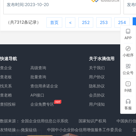
发布时间:2023-10-20
发布时
（共7312条记录）
首页
<
252
253
254
APP
小程序
快速导航
关于水滴信用
查企业
高级查询
关于我们
公众号
查老板
批量查询
用户协议
找关系
查信用承诺企业
隐私协议
纠错
查老赖
API接口
会员协议
查招投标
企业免费专区
用户须知
客服
数据来源：
全国企业信用信息公示系统
国家知识产权局
中国执行
友情链接：
凭安征信
中国中小企业协会信用增值服务工作委员会