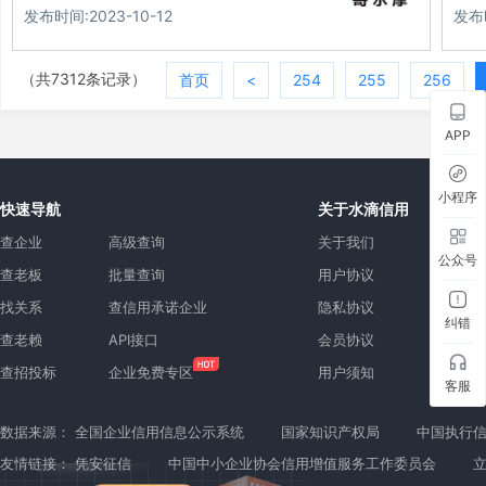
发布时间:2023-10-12
发布时
（共7312条记录）
首页
<
254
255
256
APP
小程序
快速导航
关于水滴信用
查企业
高级查询
关于我们
公众号
查老板
批量查询
用户协议
找关系
查信用承诺企业
隐私协议
纠错
查老赖
API接口
会员协议
查招投标
企业免费专区
用户须知
客服
数据来源：
全国企业信用信息公示系统
国家知识产权局
中国执行
友情链接：
凭安征信
中国中小企业协会信用增值服务工作委员会