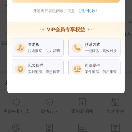
关联企业
开通则代表已阅读并同意 《
用户协议
》
2
2
2
2
VIP会员专享权益
法定代表人
对外投资
在外任职
作为受益所有人
查老板
联系方式
1
3
快速洞察、助力背调
一键触达、高效对接
控制企业
所属集团
合作伙伴
风险扫描
司法案件
实时监测、隐患预警
案件追踪、信用排查
风险信息
权益说明
VIP会员
SVIP会员
老板任职
失信被执行人
被执行人
限制高消费
终本案件
企业全部电话
风险扫描