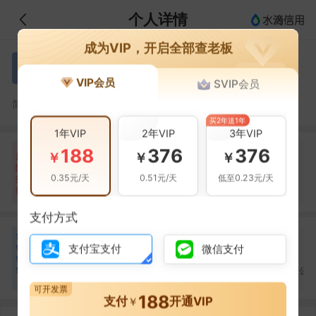
个人详情
成为VIP，开启全部查老板
高进
高
VIP会员
SVIP会员
高进，广东顺为置业有限公司的法定代表人
简介：
买2年送1年
1年VIP
2年VIP
3年VIP
188
376
376
自身风险
关联风险
提示信息
0条
0条
9条
￥
￥
￥
风
险
当前企业(0条)
0.35元/天
0.51元/天
低至0.23元/天
扫
暂无风险
暂无风险
关联企业(9条)
描
支付方式
合
高云
徐凌
麦秋雷
高
徐
麦
作
支付宝支付
微信支付
合作
1
次
合作
1
次
合作
1
次
伙
深圳市粤佳网络科技有
广东乐尊投资发展有限
伴
广东顺为置业有限公
限公司
公司
3
可开发票
188
支付
开通VIP
￥