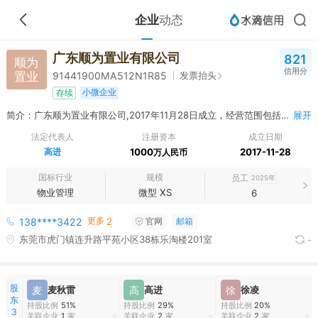
企业
动态
广东顺为置业有限公司
821
顺为
信用分
置业
发票抬头
91441900MA512N1R85
小微企业
存续
简介：广东顺为置业有限公司,2017年11月28日成立，经营范围包括物业管理，营销策划，房地产销售代理，房地产开发经营、项目投资顾问、商业策划咨询、装修工程施工；房地产中介服务、停车场服务、清洁服务。（依法须经批准的项目，经相关部门批准后方可开展经营活动）〓
展开
法定代表人
注册资本
成立日期
高进
1000
2017-11-28
万人民币
国标行业
规模
员工
2025年
物业管理
微型 XS
6
更多
138****3422
2
官网
邮箱
东莞市虎门镇连升路平苑小区38栋乐淘楼201室
-
股
麦
麦秋雷
高
高进
徐
徐凌
东
持股比例
51%
持股比例
29%
持股比例
20%
3
关联企业
1
家
关联企业
2
家
关联企业
2
家