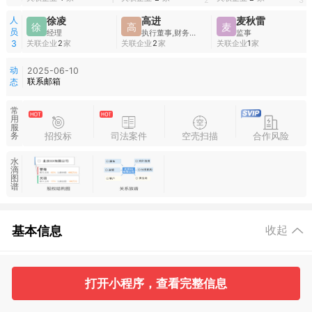
1
2
3
人
徐凌
高进
麦秋雷
徐
高
麦
员
经理
执行董事,财务负责人
监事
关联企业
2
家
关联企业
2
家
关联企业
1
家
3
动
2025-06-10
联系邮箱
态
常
用
服
招投标
司法案件
空壳扫描
合作风险
务
水
滴
图
谱
基本信息
收起
3
3
打开小程序，查看完整信息
工商信息
股东信息
主要人员
对外投资