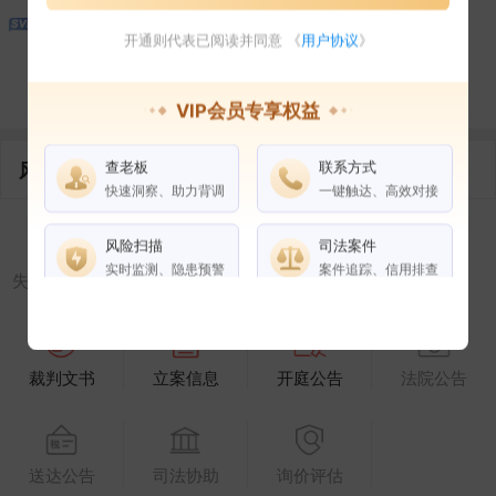
1
开通则代表已阅读并同意 《
用户协议
》
控制企业
所属集团
合作伙伴
VIP会员专享权益
查老板
联系方式
风险信息
快速洞察、助力背调
一键触达、高效对接
风险扫描
司法案件
实时监测、隐患预警
案件追踪、信用排查
失信被执行人
被执行人
限制高消费
终本案件
3
2
4
权益说明
VIP会员
SVIP会员
裁判文书
立案信息
开庭公告
法院公告
老板任职
企业全部电话
风险扫描
送达公告
司法协助
询价评估