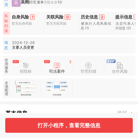
吴刚
吴
经理,董事
关联企业
1
家
员
风
自身风险
关联风险
历史信息
提示信息
1
0
2
8
险
暂无自身风险
暂无关联风险
被执行人高风险信
法定代表人
扫
息
(1)
示信息
(2)
描
动
2024-12-26
主要人员变更
态
常
3
用
服
招投标
司法案件
空壳扫描
合作风险
务
水
滴
图
谱
基本信息
收起
打开小程序，查看完整信息
1
1