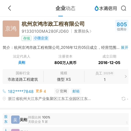
企业
动态
杭州京鸿市政工程有限公司
805
京鸿
信用分
发票抬头
91330100MA280FJD60
小微企业
存续
简介：杭州京鸿市政工程有限公司,2016年12月05日成立，经营范围包括承接：建筑工程、市政工程、水利工程、园林绿化工程、地基基础工程、土石方工程、室内外装饰工程、园林古建筑工程、消防设施工程、机电设备安装工程（除特殊机电设备安装）、建筑智能化工程、管道工程（除煤气管道）、城市道路照明工程[除电力设施承接（修、试）]、体育场地设施工程（以上涉及资质的凭资质经营）；设计：环保处理工程、园林绿化工程；服务：公路养护、市政养护、园林绿化养护，道路保洁，机械租赁；经销：建材、钢材、水泥、电线电缆；货运：普通货运；其它无须报经审批的一切合法项目**（依法须经批准的项目，经相关部门批准后方可开展经营活动）
展开
法定代表人
注册资本
成立日期
吴刚
800
2016-12-05
万人民币
国标行业
规模
员工
2025年
市政道路工程建筑
微型 XS
1
更多
182****7848
4
官网
邮箱
浙江省杭州大江东产业集聚区江东工业园区江东三路6518号
-
股
持股比例
100%
吴
吴刚
东
关联企业
1
家
1
人