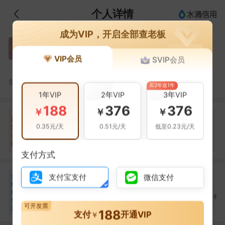
个人详情
成为VIP，开启全部查老板
吴磊
吴
VIP会员
SVIP会员
上海电气
吴磊，上海电气董事长。
简介：
买2年送1年
1年VIP
2年VIP
3年VIP
188
376
376
￥
￥
￥
自身风险
关联风险
提示信息
0条
999+条
215条
风
0.35元/天
0.51元/天
低至0.23元/天
险
裁判文书(999+条)
当前企业(0条)
扫
暂无风险
法院公告(622条)
关联企业(215条)
描
其它(999+条)
支付方式
合
万忠培
朱兆开
卫旭东
支付宝支付
微信支付
万
朱
卫
作
合作
2
次
合作
2
次
合作
1
次
伙
上海电气集团股份有限
上海电气控股集团有
伴
上海机电股份有限公司
公司
公司
可开发票
20
188
支付
开通VIP
￥