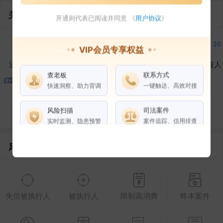
关联企业
开通则代表已阅读并同意 《
用户协议
》
2
4
20
VIP会员专享权益
法定代表人
对外投资
在外任职
作为受益所有人
查老板
联系方式
快速洞察、助力背调
一键触达、高效对接
2
20
控制企业
所属集团
合作伙伴
风险扫描
司法案件
实时监测、隐患预警
案件追踪、信用排查
风险信息
权益说明
VIP会员
SVIP会员
老板任职
企业全部电话
失信被执行人
被执行人
限制高消费
终本案件
风险扫描