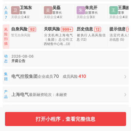
人
卫旭东
吴磊
朱兆开
王晨皓
卫
吴
朱
王
员
董事
董事长
副董事长
董事
关联企业
4
家
关联企业
4
家
关联企业
3
家
关联企业
4
家
7
自身风险
关联风险
历史信息
提示信息
92
999+
12
9
风
险
暂无自身风险
分支机构上海电气
被执行人高风险信
法定代表人
扫
（集团）总公司江
息
(12)
示信息
(5)
描
西销售中心有...
(3)
动
2026-08-06
开庭公告
态
集
70
410
电气控股集团
企业成员
成员风险
团
产
上海电气
最新融资轮次：未融资
品
常
112
86
2
用
服
打开小程序，查看完整信息
招投标
司法案件
空壳扫描
合作风险
务
水