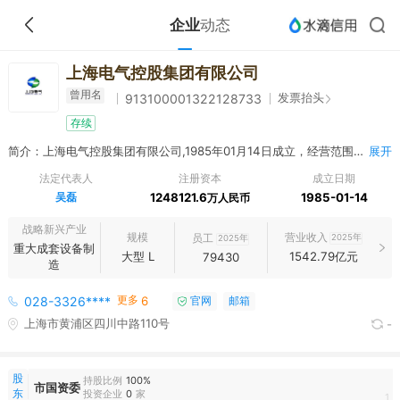
企业
动态
上海电气控股集团有限公司
曾用名
发票抬头
913100001322128733
存续
简介：上海电气控股集团有限公司,1985年01月14日成立，经营范围包括许可项目：第二类医疗器械生产；第三类医疗器械生产；第三类医疗器械经营；货物进出口；技术进出口。（依法须经批准的项目，经相关部门批准后方可开展经营活动，具体经营项目以相关部门批准文件或许可证件为准） 一般项目：电力工程项目总承包、设备总成套或分交，对外承包劳务，实业投资，机电产品及相关行业的设备制造销售，为国内和出口项目提供有关技术咨询及培训，市国资委授权范围内的国有资产经营与管理，国内贸易（除专项规定），设计、制作、代理发布各类广告；第一类医疗器械生产；第一类医疗器械销售；第二类医疗器械销售；医疗设备租赁；工程和技术研究和试验发展；软件开发；机械设备研发。（除依法须经批准的项目外，凭营业执照依法自主开展经营活动）
展开
法定代表人
注册资本
成立日期
吴磊
1248121.6
1985-01-14
万人民币
战略新兴产业
规模
营业收入
员工
2025年
2025年
重大成套设备制
大型 L
1542.79亿元
79430
造
更多
028-3326****
6
官网
邮箱
上海市黄浦区四川中路110号
-
股
持股比例
100%
市国资委
东
投资企业
0
家
1