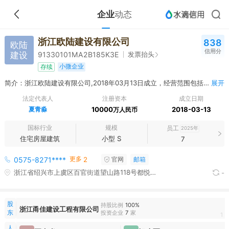
企业
动态
浙江欧陆建设有限公司
838
欧陆
信用分
建设
发票抬头
91330101MA2B185K3E
小微企业
存续
简介：浙江欧陆建设有限公司,2018年03月13日成立，经营范围包括许可项目：建设工程施工；建筑劳务分包；道路货物运输（不含危险货物）（依法须经批准的项目，经相关部门批准后方可开展经营活动，具体经营项目以审批结果为准）。一般项目：劳务服务（不含劳务派遣）；园林绿化工程施工（除依法须经批准的项目外，凭营业执照依法自主开展经营活动）。
展开
法定代表人
注册资本
成立日期
夏青淼
10000
2018-03-13
万人民币
国标行业
规模
员工
2025年
住宅房屋建筑
小型 S
7
更多
0575-8271****
2
官网
邮箱
浙江省绍兴市上虞区百官街道望山路118号都悦大厦1206室(住所申报)
-
股
持股比例
100%
浙江甬佳建设工程有限公司
东
投资企业
7
家
1
人