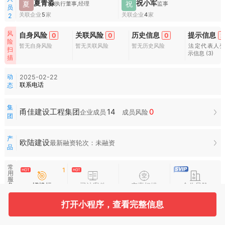
夏青淼
祝小军
夏
祝
执行董事,经理
监事
员
关联企业
5
家
关联企业
4
家
2
风
自身风险
关联风险
历史信息
提示信息
0
0
0
2
险
暂无自身风险
暂无关联风险
暂无历史风险
法定代表人
扫
示信息
(3)
描
动
2025-02-22
联系电话
态
集
14
0
甬佳建设工程集团
企业成员
成员风险
团
产
欧陆建设
最新融资轮次：未融资
品
常
1
用
服
招投标
司法案件
空壳扫描
合作风险
务
打开小程序，查看完整信息
水
滴
图
谱