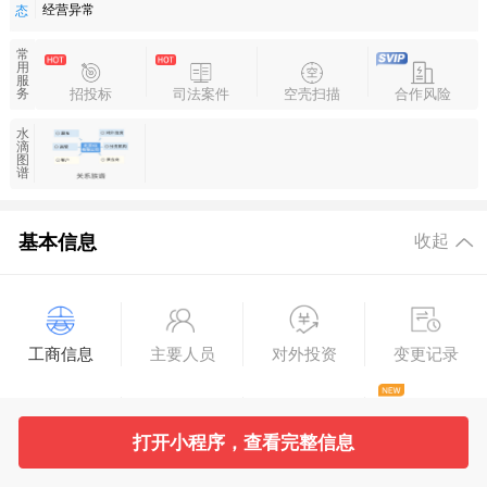
经营异常
态
常
用
服
招投标
司法案件
空壳扫描
合作风险
务
水
滴
图
谱
基本信息
收起
工商信息
主要人员
对外投资
变更记录
2
打开小程序，查看完整信息
企业年报
总公司
疑似关系
实际控制人