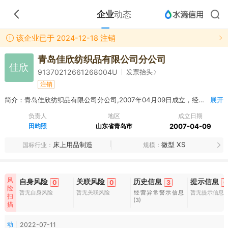
企业
动态
该企业已于 2024-12-18 注销
青岛佳欣纺织品有限公司分公司
佳欣
发票抬头
91370212661268004U
注销
简介：青岛佳欣纺织品有限公司分公司,2007年04月09日成立，经营范围包括加工：服装、针纺织品、小五金配件、电子元件。批发零售：纺织品、五金机电（不含小轿车）、化工原料（不含危险品）、日用百货、办公自动化设备、建筑装饰材料、钢材、服装鞋帽、木材家具、汽车（不含小轿车）、家用电器、仪器仪表。（以上范围需经许可经营的，须凭许可证经营）
展开
负责人
地区
成立日期
田昀照
山东省青岛市
2007-04-09
床上用品制造
微型 XS
国标行业
规模
风
自身风险
关联风险
历史信息
提示信息
0
0
3
0
险
暂无自身风险
暂无关联风险
经营异常警示信息
暂无提示信息
扫
(3)
描
动
2022-07-11