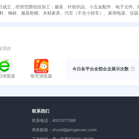
月09日成立，经营范围包括加工：服装、针纺织品、小五金配件、电子元件
料、钢材、服装鞋帽、木材家具、汽车（不含小轿车）、家用电器、仪器
发现你
今日各平台全部企业展示次数
60浏览器
悟空浏览器
用
联系我们
联系电话：4001377388
商务邮箱：shuidi@pingansec.com
工作时间：周一至周五9:00-18:00