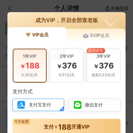
个人详情
成为VIP，开启全部查老板
LI XITING
L
VIP会员
SVIP会员
迈瑞医疗
LI XITING，深圳迈瑞生物医疗电子股份有限公司的法定
简介：
买2年送1年
代表人
1年VIP
2年VIP
3年VIP
188
376
376
￥
￥
￥
0.35元/天
0.51元/天
低至0.23元/天
自身风险
关联风险
提示信息
0条
728条
260条
风
险
裁判文书(181条)
当前企业(0条)
扫
暂无风险
法院公告(21条)
关联企业(260条)
支付方式
描
其它(526条)
支付宝支付
微信支付
合
徐航
成明和
高圣平
徐
成
高
作
合作
2
次
合作
2
次
合作
1
次
伙
可开发票
深圳睿福管理咨询合伙
深圳睿福管理咨询合伙
深圳迈瑞生物医疗电
188
伴
支付
开通VIP
￥
企业（有限合伙）
企业（有限合伙）
股份有限公司
15