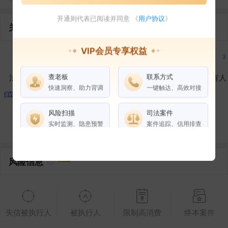
开通则代表已阅读并同意 《
用户协议
》
关联企业
VIP会员专享权益
3
3
3
3
查老板
联系方式
法定代表人
对外投资
在外任职
作为受益所有人
快速洞察、助力背调
一键触达、高效对接
1
1
15
风险扫描
司法案件
控制企业
所属集团
合作伙伴
实时监测、隐患预警
案件追踪、信用排查
权益说明
VIP会员
SVIP会员
风险信息
老板任职
企业全部电话
失信被执行人
被执行人
限制高消费
终本案件
风险扫描