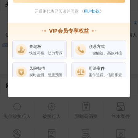
关联企业
开通则代表已阅读并同意 《
用户协议
》
1
2
2
2
VIP会员专享权益
法定代表人
对外投资
在外任职
作为受益所有人
查老板
联系方式
1
2
快速洞察、助力背调
一键触达、高效对接
控制企业
所属集团
合作伙伴
风险扫描
司法案件
实时监测、隐患预警
案件追踪、信用排查
风险信息
权益说明
VIP会员
SVIP会员
老板任职
失信被执行人
被执行人
限制高消费
终本案件
企业全部电话
风险扫描