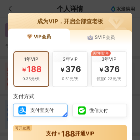
个人详情
成为VIP，开启全部查老板
黄铭练
黄
VIP会员
SVIP会员
黄铭练，佛山市星火广告有限公司的法定代表人
简介：
买2年送1年
1年VIP
2年VIP
3年VIP
188
376
376
自身风险
关联风险
提示信息
0条
0条
15条
￥
￥
￥
风
险
当前企业(0条)
0.35元/天
0.51元/天
低至0.23元/天
扫
暂无风险
暂无风险
关联企业(15条)
描
支付方式
合
韦绍永
梁建杏
韦
梁
作
支付宝支付
微信支付
合作
1
次
合作
1
次
伙
佛山市星火广告有限公
佛山市珀卡文化传播有
伴
司
限公司
2
可开发票
188
支付
开通VIP
￥