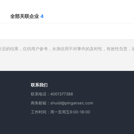
全部关联企业
4
析后的结果，仅供用户参考，水滴信用不对事件的及时性，有效性负责，
行人
费
用
联系我们
联系电话：4001377388
商务邮箱：shuidi@pingansec.com
工作时间：周一至周五9:00-18:00