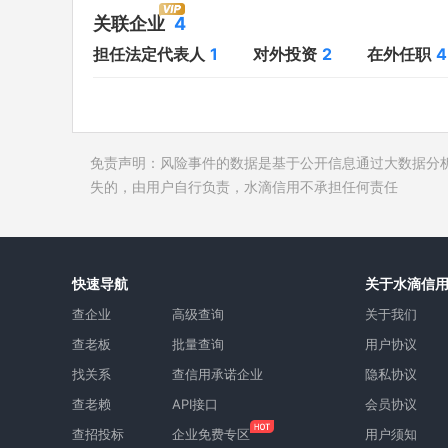
对外投资
2
开庭公告
关联企业
4
在外任职
4
法院公告
担任法定代表人
1
对外投资
2
在外任职
4
全部关联企业
4
裁判文书
作为受益所有人
2
送达公告
控制企业
1
被执行人
免责声明：风险事件的数据是基于公开信息通过大数据分
所属集团
失信被执
失的，由用户自行负责，水滴信用不承担任何责任
限制高消
终本案件
询价评估
快速导航
关于水滴信
司法协助
查企业
高级查询
关于我们
查老板
批量查询
用户协议
找关系
查信用承诺企业
隐私协议
查老赖
API接口
会员协议
查招投标
企业免费专区
用户须知