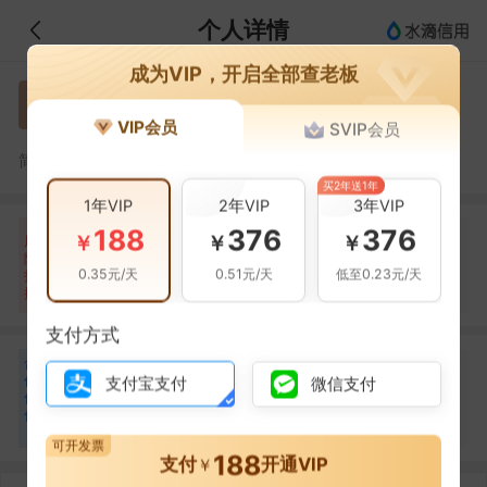
个人详情
成为VIP，开启全部查老板
黄崟
黄
VIP会员
SVIP会员
黄崟，深圳市恒佳美洗涤服务有限公司的法定代表人
简介：
买2年送1年
1年VIP
2年VIP
3年VIP
188
376
376
自身风险
关联风险
提示信息
0条
0条
2条
￥
￥
￥
风
险
当前企业(0条)
0.35元/天
0.51元/天
低至0.23元/天
扫
暂无风险
暂无风险
关联企业(2条)
描
支付方式
合
黄征
黄
作
支付宝支付
微信支付
合作
1
次
伙
伴
深圳市恒佳美洗涤服务有限公司
1
可开发票
188
支付
开通VIP
￥