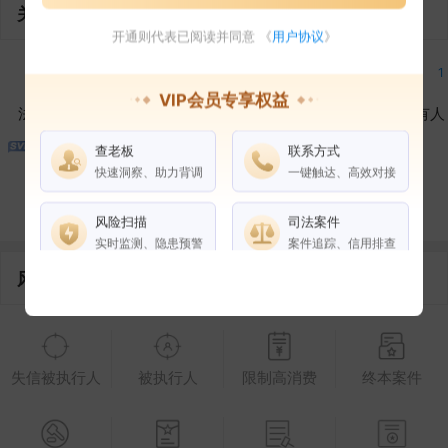
关联企业
开通则代表已阅读并同意 《
用户协议
》
2
1
1
1
VIP会员专享权益
法定代表人
对外投资
在外任职
作为受益所有人
查老板
联系方式
1
1
快速洞察、助力背调
一键触达、高效对接
控制企业
所属集团
合作伙伴
风险扫描
司法案件
实时监测、隐患预警
案件追踪、信用排查
风险信息
权益说明
VIP会员
SVIP会员
老板任职
失信被执行人
被执行人
限制高消费
终本案件
企业全部电话
风险扫描