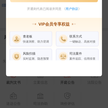
1
开通则代表已阅读并同意 《
用户协议
》
控制企业
所属集团
合作伙伴
VIP会员专享权益
查老板
联系方式
风险信息
快速洞察、助力背调
一键触达、高效对接
风险扫描
司法案件
实时监测、隐患预警
案件追踪、信用排查
失信被执行人
被执行人
限制高消费
终本案件
1
1
权益说明
VIP会员
SVIP会员
裁判文书
立案信息
开庭公告
法院公告
老板任职
企业全部电话
风险扫描
送达公告
司法协助
询价评估