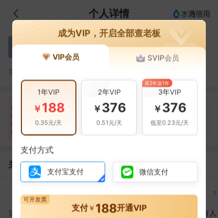
个人详情
成为VIP，开启全部查老板
黄圣华
黄
VIP会员
SVIP会员
黄圣华，扬州市邗江酒甸新华运输站的法定代表人
简介：
买2年送1年
1年VIP
2年VIP
3年VIP
188
376
376
自身风险
关联风险
提示信息
0条
11条
3条
￥
￥
￥
风
险
裁判文书(2条)
当前企业(0条)
0.35元/天
0.51元/天
低至0.23元/天
扫
暂无风险
开庭公告(2条)
关联企业(3条)
描
其它(7条)
支付方式
关联企业
支付宝支付
微信支付
3
1
2
1
可开发票
188
支付
开通VIP
￥
法定代表人
对外投资
在外任职
作为受益所有人