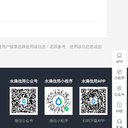
历史对外投资
1
历史在外任职
7
历史全部关联企业
1
历史合作伙伴
17
历史裁判文书
请用户慎重选择使用该信息！若因参考、使用该信息造成损
历史被执行人
历史失信被执行人
APP
历史限制高消费
历史终本案件
小程序
水滴信用公众号
水滴信用小程序
水滴信用APP
历史司法协助
公众号
纠错
微信公众号
微信小程序
扫码下载APP
客服