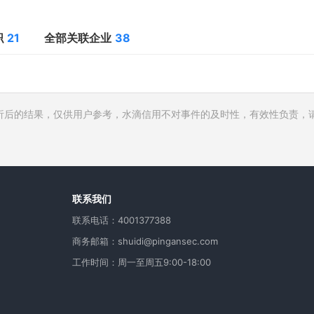
职
21
全部关联企业
38
析后的结果，仅供用户参考，水滴信用不对事件的及时性，有效性负责，
行人
费
用
联系我们
联系电话：4001377388
商务邮箱：shuidi@pingansec.com
工作时间：周一至周五9:00-18:00