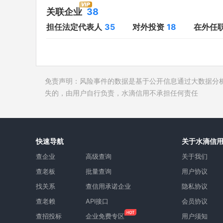
对外投资
18
开庭公告
关联企业
38
在外任职
21
法院公告
担任法定代表人
35
对外投资
18
在外任
全部关联企业
38
裁判文书
作为受益所有人
41
送达公告
控制企业
38
被执行人
免责声明：风险事件的数据是基于公开信息通过大数据分
所属集团
2
失信被执
失的，由用户自行负责，水滴信用不承担任何责任
限制高消
终本案件
询价评估
快速导航
关于水滴信
司法协助
查企业
高级查询
关于我们
查老板
批量查询
用户协议
找关系
查信用承诺企业
隐私协议
查老赖
API接口
会员协议
查招投标
企业免费专区
用户须知