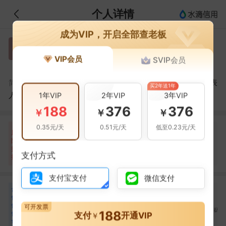
个人详情
成为VIP，开启全部查老板
齐岳
齐
VIP会员
SVIP会员
安迅捷集装箱码头
齐岳，安迅捷集装箱码头（深圳）有限公司的法定代表
简介：
买2年送1年
1年VIP
人
2年VIP
3年VIP
188
376
376
￥
￥
￥
0.35元/天
0.51元/天
低至0.23元/天
自身风险
关联风险
提示信息
0条
17条
359条
风
险
裁判文书(6条)
当前企业(0条)
扫
暂无风险
开庭公告(5条)
支付方式
关联企业(359条)
描
其它(6条)
支付宝支付
微信支付
合
赵德森
李拥军
张大智
赵
李
张
作
合作
1
次
合作
1
次
合作
1
次
伙
可开发票
青岛前湾联合集装箱码
中国深圳外轮代理有限
青岛新前湾集装箱码
188
伴
支付
开通VIP
￥
头有限责任公司
公司
有限责任公司
17