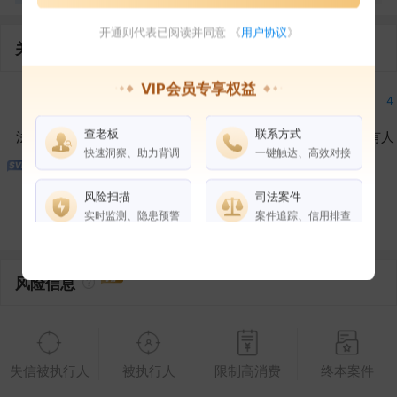
开通则代表已阅读并同意 《
用户协议
》
关联企业
VIP会员专享权益
2
4
4
查老板
联系方式
法定代表人
对外投资
在外任职
作为受益所有人
快速洞察、助力背调
一键触达、高效对接
3
17
风险扫描
司法案件
控制企业
所属集团
合作伙伴
实时监测、隐患预警
案件追踪、信用排查
权益说明
VIP会员
SVIP会员
风险信息
老板任职
企业全部电话
失信被执行人
被执行人
限制高消费
终本案件
风险扫描