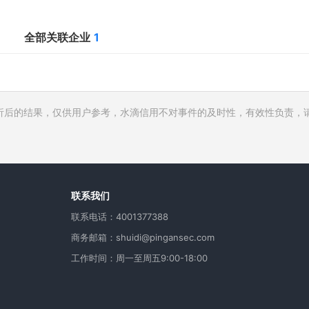
全部关联企业
1
析后的结果，仅供用户参考，水滴信用不对事件的及时性，有效性负责，
行人
费
用
联系我们
联系电话：4001377388
商务邮箱：shuidi@pingansec.com
工作时间：周一至周五9:00-18:00