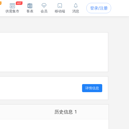
登录/注册
供需集市
客表
会员
移动端
消息
详情信息
历史信息
1
历史担任法定代表人
1