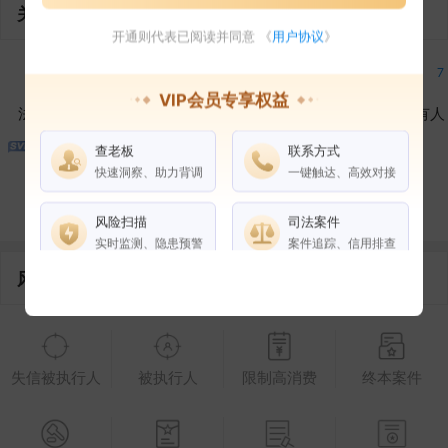
关联企业
开通则代表已阅读并同意 《
用户协议
》
7
7
7
7
VIP会员专享权益
法定代表人
对外投资
在外任职
作为受益所有人
查老板
联系方式
7
1
1
快速洞察、助力背调
一键触达、高效对接
控制企业
所属集团
合作伙伴
风险扫描
司法案件
实时监测、隐患预警
案件追踪、信用排查
风险信息
权益说明
VIP会员
SVIP会员
老板任职
失信被执行人
被执行人
限制高消费
终本案件
企业全部电话
风险扫描