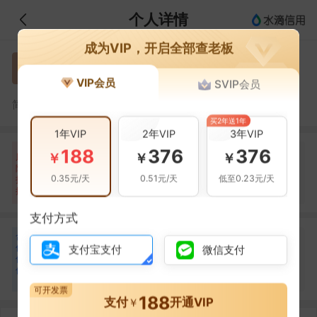
个人详情
成为VIP，开启全部查老板
高伟豪
高
VIP会员
SVIP会员
高伟豪，深圳市隆恒裕贸易有限公司的法定代表人
简介：
买2年送1年
1年VIP
2年VIP
3年VIP
188
376
376
自身风险
关联风险
提示信息
0条
25条
0条
￥
￥
￥
风
险
0.35元/天
0.51元/天
低至0.23元/天
扫
暂无风险
经营异常(25条)
暂无风险
描
支付方式
合
何祖春
何
作
支付宝支付
微信支付
合作
6
次
伙
伴
深圳市佳元弘广告有限公司
1
可开发票
188
支付
开通VIP
￥