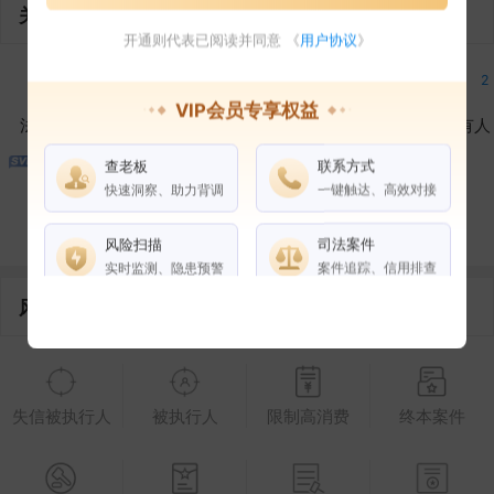
关联企业
开通则代表已阅读并同意 《
用户协议
》
3
1
3
2
VIP会员专享权益
法定代表人
对外投资
在外任职
作为受益所有人
查老板
联系方式
1
1
快速洞察、助力背调
一键触达、高效对接
控制企业
所属集团
合作伙伴
风险扫描
司法案件
实时监测、隐患预警
案件追踪、信用排查
风险信息
权益说明
VIP会员
SVIP会员
老板任职
失信被执行人
被执行人
限制高消费
终本案件
企业全部电话
风险扫描