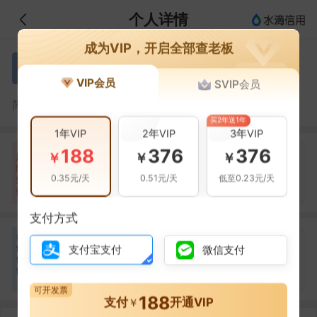
个人详情
成为VIP，开启全部查老板
马海洋
马
VIP会员
SVIP会员
马海洋，临沂经济技术开发区睛美眼镜店的法定代表人
简介：
买2年送1年
1年VIP
2年VIP
3年VIP
188
376
376
自身风险
关联风险
提示信息
0条
0条
7条
￥
￥
￥
风
险
当前企业(0条)
0.35元/天
0.51元/天
低至0.23元/天
扫
暂无风险
暂无风险
关联企业(7条)
描
支付方式
合
马彦刚
马
作
支付宝支付
微信支付
合作
1
次
伙
伴
临沂临鲁世家眼镜有限公司
1
可开发票
188
支付
开通VIP
￥