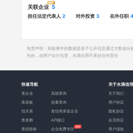
对外投资
3
开庭公告
关联企业
5
在外任职
4
法院公告
担任法定代表人
2
对外投资
3
在外任职
全部关联企业
5
裁判文书
作为受益所有人
4
送达公告
控制企业
3
被执行人
免责声明：风险事件的数据是基于公开信息通过大数据分
所属集团
失信被执
失的，由用户自行负责，水滴信用不承担任何责任
限制高消
终本案件
询价评估
快速导航
关于水滴信
司法协助
查企业
高级查询
关于我们
查老板
批量查询
用户协议
找关系
查信用承诺企业
隐私协议
查老赖
API接口
会员协议
查招投标
企业免费专区
用户须知