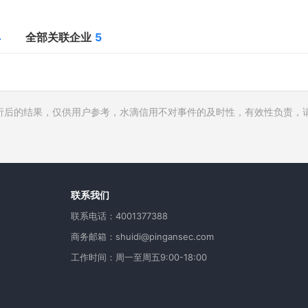
4
全部关联企业
5
析后的结果，仅供用户参考，水滴信用不对事件的及时性，有效性负责，
行人
费
用
联系我们
联系电话：4001377388
商务邮箱：shuidi@pingansec.com
工作时间：周一至周五9:00-18:00