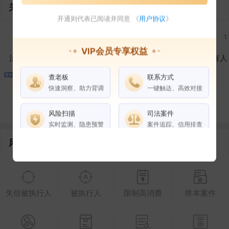
关联企业
开通则代表已阅读并同意 《
用户协议
》
2
1
1
1
VIP会员专享权益
法定代表人
对外投资
在外任职
作为受益所有人
查老板
联系方式
1
1
快速洞察、助力背调
一键触达、高效对接
控制企业
所属集团
合作伙伴
风险扫描
司法案件
实时监测、隐患预警
案件追踪、信用排查
风险信息
权益说明
VIP会员
SVIP会员
老板任职
失信被执行人
被执行人
限制高消费
终本案件
企业全部电话
风险扫描