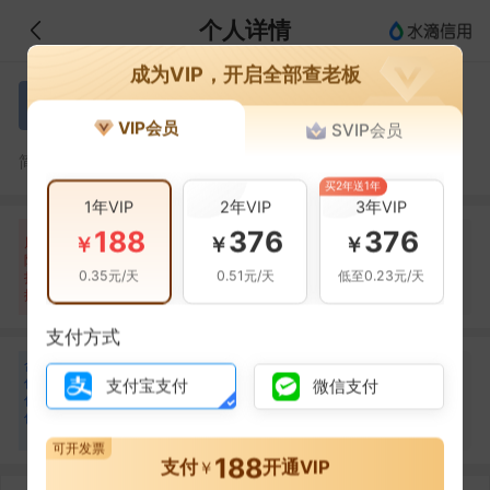
个人详情
成为VIP，开启全部查老板
陈浩
陈
VIP会员
SVIP会员
陈浩，辽宁正大方林商贸有限公司的法定代表人
简介：
买2年送1年
1年VIP
2年VIP
3年VIP
188
376
376
自身风险
关联风险
提示信息
0条
0条
3条
￥
￥
￥
风
险
当前企业(0条)
0.35元/天
0.51元/天
低至0.23元/天
扫
暂无风险
暂无风险
关联企业(3条)
描
支付方式
合
安红
安
作
支付宝支付
微信支付
合作
1
次
伙
伴
辽宁正大方林商贸有限公司
1
可开发票
188
支付
开通VIP
￥