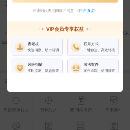
关联企业
开通则代表已阅读并同意 《
用户协议
》
1
1
1
1
VIP会员专享权益
法定代表人
对外投资
在外任职
作为受益所有人
查老板
联系方式
1
1
快速洞察、助力背调
一键触达、高效对接
控制企业
所属集团
合作伙伴
风险扫描
司法案件
实时监测、隐患预警
案件追踪、信用排查
风险信息
权益说明
VIP会员
SVIP会员
老板任职
失信被执行人
被执行人
限制高消费
终本案件
企业全部电话
风险扫描