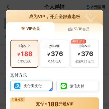
个人详情
成为VIP，开启全部查老板
郭庭友
郭
VIP会员
SVIP会员
郭庭友，济南泉映像文化传媒有限公司的法定代表人
简介：
买2年送1年
1年VIP
2年VIP
3年VIP
188
376
376
自身风险
关联风险
提示信息
0条
0条
1条
￥
￥
￥
风
险
当前企业(0条)
0.35元/天
0.51元/天
低至0.23元/天
扫
暂无风险
暂无风险
关联企业(1条)
描
支付方式
合
曹国建
曹
作
支付宝支付
微信支付
合作
1
次
伙
伴
济南金尔吉商贸有限公司
1
可开发票
188
支付
开通VIP
￥