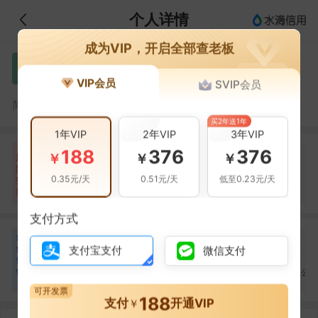
个人详情
成为VIP，开启全部查老板
邵国平
邵
VIP会员
SVIP会员
邵国平，茂名市威田复合肥有限公司的法定代表人
简介：
买2年送1年
1年VIP
2年VIP
3年VIP
188
376
376
自身风险
关联风险
提示信息
0条
6条
8条
￥
￥
￥
风
险
裁判文书(2条)
当前企业(0条)
0.35元/天
0.51元/天
低至0.23元/天
扫
暂无风险
立案信息(4条)
关联企业(8条)
描
支付方式
合
钟祝贤
李月梅
陈蔡
钟
李
陈
作
支付宝支付
微信支付
合作
1
次
合作
1
次
合作
1
次
伙
海南海德鲁化肥有限公
伴
广东汇丰肥业有限公司
广东汇丰肥业有限公
司
3
可开发票
188
支付
开通VIP
￥