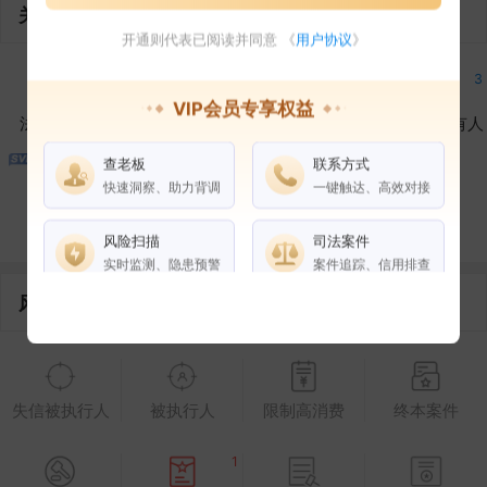
关联企业
开通则代表已阅读并同意 《
用户协议
》
3
3
3
3
VIP会员专享权益
法定代表人
对外投资
在外任职
作为受益所有人
查老板
联系方式
3
3
快速洞察、助力背调
一键触达、高效对接
控制企业
所属集团
合作伙伴
风险扫描
司法案件
实时监测、隐患预警
案件追踪、信用排查
风险信息
权益说明
VIP会员
SVIP会员
老板任职
失信被执行人
被执行人
限制高消费
终本案件
企业全部电话
风险扫描
1