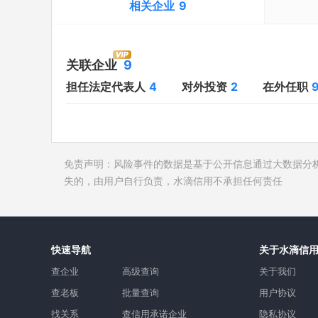
相关企业
9
担任法定代表人
4
立案信息
对外投资
2
开庭公告
关联企业
9
在外任职
9
法院公告
担任法定代表人
4
对外投资
2
在外任职
全部关联企业
9
裁判文书
作为受益所有人
5
送达公告
控制企业
2
被执行人
免责声明：风险事件的数据是基于公开信息通过大数据分
所属集团
5
失信被执
失的，由用户自行负责，水滴信用不承担任何责任
限制高消
终本案件
询价评估
快速导航
关于水滴信
司法协助
查企业
高级查询
关于我们
查老板
批量查询
用户协议
找关系
查信用承诺企业
隐私协议