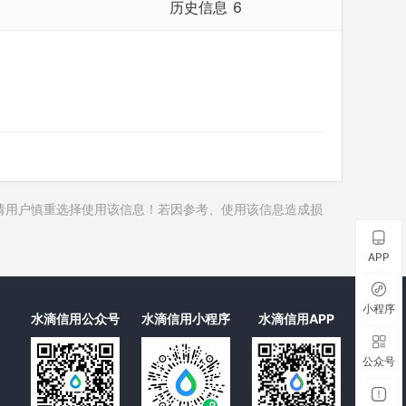
历史信息
6
历史担任法定代表人
3
历史对外投资
1
历史在外任职
1
历史全部关联企业
1
历史合作伙伴
20
历史裁判文书
请用户慎重选择使用该信息！若因参考、使用该信息造成损
历史被执行人
历史失信被执行人
APP
历史限制高消费
历史终本案件
小程序
水滴信用公众号
水滴信用小程序
水滴信用APP
历史司法协助
公众号