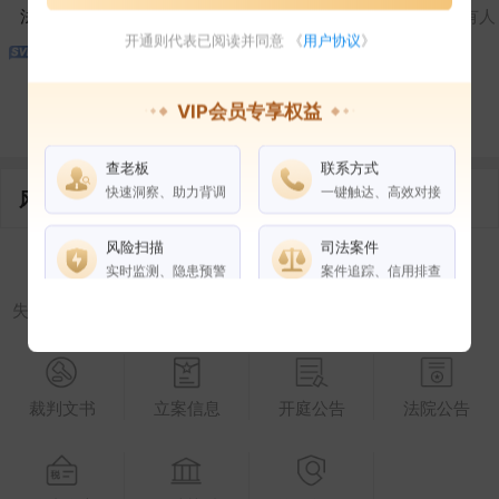
法定代表人
对外投资
在外任职
作为受益所有人
开通则代表已阅读并同意 《
用户协议
》
VIP会员专享权益
控制企业
所属集团
合作伙伴
查老板
联系方式
快速洞察、助力背调
一键触达、高效对接
风险信息
风险扫描
司法案件
实时监测、隐患预警
案件追踪、信用排查
失信被执行人
被执行人
限制高消费
终本案件
权益说明
VIP会员
SVIP会员
老板任职
裁判文书
立案信息
开庭公告
法院公告
企业全部电话
风险扫描