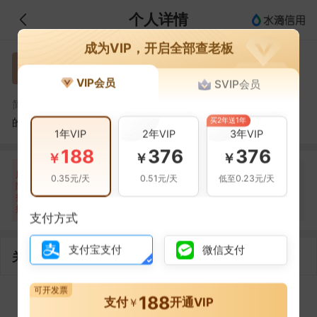
个人详情
成为VIP，开启全部查老板
赵梦婷
赵
VIP会员
SVIP会员
赵梦婷，成都市双流区婷之家具经营部（个体工商户）
简介：
买2年送1年
的法定代表人
1年VIP
2年VIP
3年VIP
188
376
376
￥
￥
￥
自身风险
关联风险
提示信息
0条
0条
1条
风
0.35元/天
0.51元/天
低至0.23元/天
险
当前企业(0条)
扫
暂无风险
暂无风险
关联企业(1条)
描
支付方式
支付宝支付
微信支付
关联企业
可开发票
188
1
1
支付
开通VIP
￥