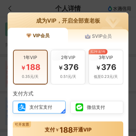
个人详情
成为VIP，开启全部查老板
赵凡
赵
VIP会员
SVIP会员
赵凡，达州市攀圣商贸有限公司的法定代表人
简介：
买2年送1年
1年VIP
2年VIP
3年VIP
188
376
376
自身风险
关联风险
提示信息
0条
0条
16条
￥
￥
￥
风
险
当前企业(0条)
0.35元/天
0.51元/天
低至0.23元/天
扫
暂无风险
暂无风险
关联企业(16条)
描
支付方式
合
冯杰
杨璐
冯
杨
作
支付宝支付
微信支付
合作
1
次
合作
1
次
伙
达州市攀圣商贸有限公
达州市攀圣商贸有限公
伴
司
司
2
可开发票
188
支付
开通VIP
￥