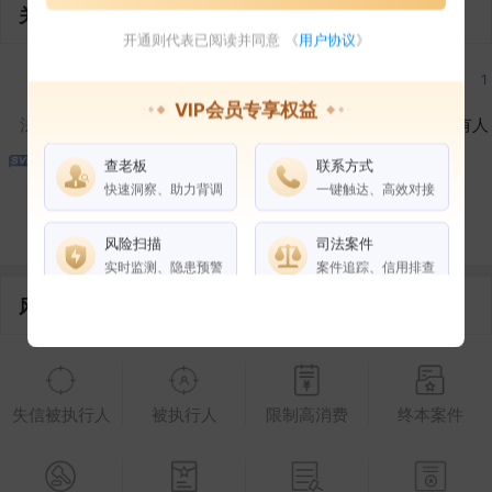
关联企业
开通则代表已阅读并同意 《
用户协议
》
1
1
VIP会员专享权益
法定代表人
对外投资
在外任职
作为受益所有人
查老板
联系方式
1
2
快速洞察、助力背调
一键触达、高效对接
控制企业
所属集团
合作伙伴
风险扫描
司法案件
实时监测、隐患预警
案件追踪、信用排查
风险信息
权益说明
VIP会员
SVIP会员
老板任职
失信被执行人
被执行人
限制高消费
终本案件
企业全部电话
风险扫描