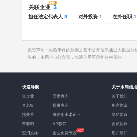
对外投资
1
开庭公告
关联企业
3
在外任职
1
法院公告
担任法定代表人
3
对外投资
1
在外任职
1
全部关联企业
3
裁判文书
作为受益所有人
1
送达公告
控制企业
1
被执行人
免责声明：风险事件的数据是基于公开信息通过大数据分
所属集团
失信被执
失的，由用户自行负责，水滴信用不承担任何责任
限制高消
终本案件
询价评估
快速导航
关于水滴信
司法协助
查企业
高级查询
关于我们
查老板
批量查询
用户协议
找关系
查信用承诺企业
隐私协议
查老赖
API接口
会员协议
查招投标
企业免费专区
用户须知