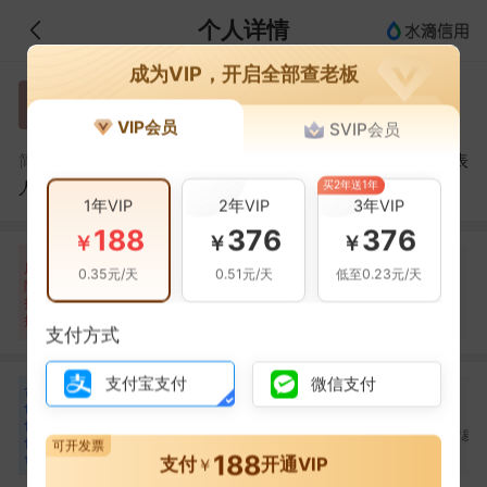
个人详情
成为VIP，开启全部查老板
贺保国
贺
VIP会员
SVIP会员
贺保国，潢川县第二粮油贸易有限责任公司的法定代表
简介：
买2年送1年
人
1年VIP
2年VIP
3年VIP
188
376
376
￥
￥
￥
自身风险
关联风险
提示信息
0条
7条
28条
风
0.35元/天
0.51元/天
低至0.23元/天
险
裁判文书(3条)
当前企业(0条)
扫
暂无风险
开庭公告(2条)
关联企业(28条)
描
其它(2条)
支付方式
支付宝支付
微信支付
合
樊锐
姜万国
王德全
樊
姜
王
作
合作
1
次
合作
1
次
合作
1
次
伙
潢川县粮贸建筑工程有
河南黄淮粮油集团有限
潢川县第二粮油贸易
伴
可开发票
限责任公司
公司
限责任公司
188
16
支付
开通VIP
￥