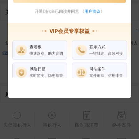
关联企业
开通则代表已阅读并同意 《
用户协议
》
1
1
2
1
VIP会员专享权益
法定代表人
对外投资
在外任职
作为受益所有人
查老板
联系方式
快速洞察、助力背调
一键触达、高效对接
1
1
16
风险扫描
司法案件
控制企业
所属集团
合作伙伴
实时监测、隐患预警
案件追踪、信用排查
风险信息
权益说明
VIP会员
SVIP会员
老板任职
企业全部电话
失信被执行人
被执行人
限制高消费
终本案件
风险扫描