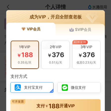
个人详情
成为VIP，开启全部查老板
谭英容
谭
VIP会员
SVIP会员
谭英容，高新技术产业开发区争美服装店（个体工商
简介：
买2年送1年
户）的法定代表人
1年VIP
2年VIP
3年VIP
188
376
376
￥
￥
￥
自身风险
关联风险
提示信息
0条
0条
18条
风
0.35元/天
0.51元/天
低至0.23元/天
险
当前企业(0条)
扫
暂无风险
暂无风险
关联企业(18条)
描
支付方式
支付宝支付
微信支付
关联企业
可开发票
188
1
1
支付
开通VIP
￥