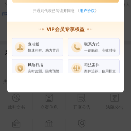
法定代表人
对外投资
在外任职
作为受益所有人
开通则代表已阅读并同意 《
用户协议
》
VIP会员专享权益
控制企业
所属集团
合作伙伴
查老板
联系方式
快速洞察、助力背调
一键触达、高效对接
风险信息
风险扫描
司法案件
实时监测、隐患预警
案件追踪、信用排查
失信被执行人
被执行人
限制高消费
终本案件
权益说明
VIP会员
SVIP会员
老板任职
裁判文书
立案信息
开庭公告
法院公告
企业全部电话
风险扫描