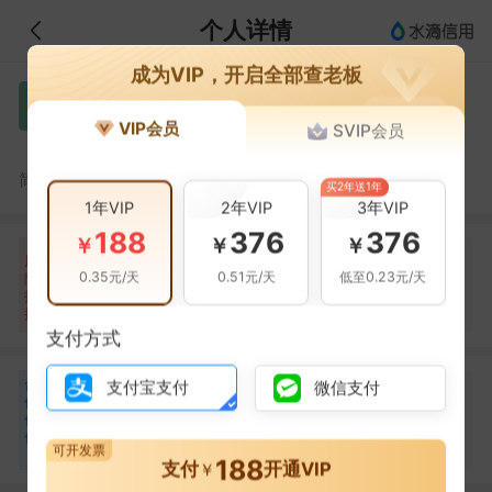
个人详情
成为VIP，开启全部查老板
袁帅
袁
VIP会员
SVIP会员
限制高消费
袁帅，江西诺瑞展览策划有限公司的法定代表人
简介：
买2年送1年
1年VIP
2年VIP
3年VIP
188
376
376
￥
￥
￥
自身风险
关联风险
提示信息
0条
4条
3条
风
0.35元/天
0.51元/天
低至0.23元/天
险
当前企业(0条)
扫
暂无风险
经营异常(4条)
关联企业(3条)
描
支付方式
合
张秀文
支付宝支付
微信支付
张
作
合作
2
次
伙
伴
江西银雅文化传媒有限公司
可开发票
1
188
支付
开通VIP
￥