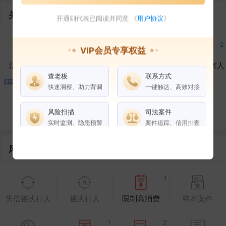
关联企业
开通则代表已阅读并同意 《
用户协议
》
1
2
2
2
VIP会员专享权益
法定代表人
对外投资
在外任职
作为受益所有人
查老板
联系方式
快速洞察、助力背调
一键触达、高效对接
1
1
控制企业
所属集团
合作伙伴
风险扫描
司法案件
实时监测、隐患预警
案件追踪、信用排查
风险信息
权益说明
VIP会员
SVIP会员
老板任职
1
企业全部电话
失信被执行人
被执行人
限制高消费
终本案件
风险扫描
1
2