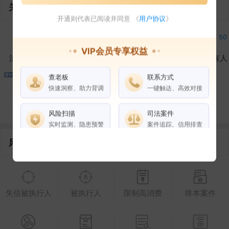
关联企业
开通则代表已阅读并同意 《
用户协议
》
5
12
25
50
VIP会员专享权益
法定代表人
对外投资
在外任职
作为受益所有人
查老板
联系方式
50
3
20
快速洞察、助力背调
一键触达、高效对接
控制企业
所属集团
合作伙伴
风险扫描
司法案件
实时监测、隐患预警
案件追踪、信用排查
风险信息
权益说明
VIP会员
SVIP会员
老板任职
失信被执行人
被执行人
限制高消费
终本案件
企业全部电话
风险扫描