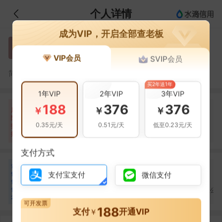
个人详情
成为VIP，开启全部查老板
蔡继续
蔡
VIP会员
SVIP会员
蔡继续，北京旭晟投资顾问有限公司的法定代表人
简介：
买2年送1年
1年VIP
2年VIP
3年VIP
188
376
376
自身风险
关联风险
提示信息
0条
32条
241条
￥
￥
￥
风
险
裁判文书(12条)
当前企业(0条)
0.35元/天
0.51元/天
低至0.23元/天
扫
暂无风险
开庭公告(13条)
关联企业(241条)
描
其它(7条)
支付方式
合
刘寅北
刘秋叶
蔡继辉
刘
刘
蔡
作
支付宝支付
微信支付
合作
5
次
合作
4
次
合作
3
次
伙
北京金祥天森建筑工程
旭晟建业（北京）企业
伴
旭盛国际控股有限公
有限公司
管理有限公司
20
可开发票
188
支付
开通VIP
￥