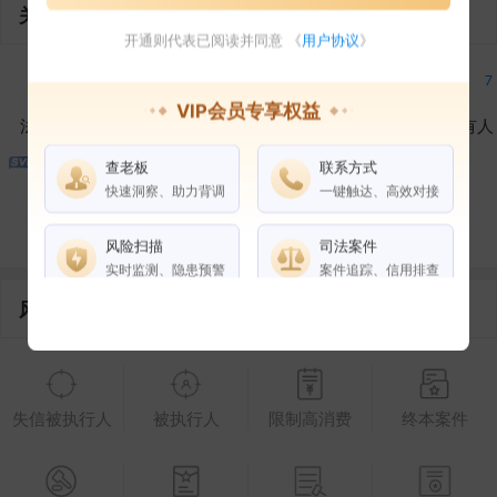
关联企业
开通则代表已阅读并同意 《
用户协议
》
7
6
12
7
VIP会员专享权益
法定代表人
对外投资
在外任职
作为受益所有人
查老板
联系方式
4
2
4
快速洞察、助力背调
一键触达、高效对接
控制企业
所属集团
合作伙伴
风险扫描
司法案件
实时监测、隐患预警
案件追踪、信用排查
风险信息
权益说明
VIP会员
SVIP会员
老板任职
失信被执行人
被执行人
限制高消费
终本案件
企业全部电话
风险扫描