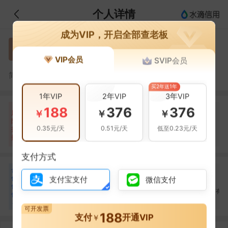
个人详情
成为VIP，开启全部查老板
蒋青
蒋
VIP会员
SVIP会员
蒋青，城印（西安）工程技术有限公司的法定代表人
简介：
买2年送1年
1年VIP
2年VIP
3年VIP
188
376
376
自身风险
关联风险
提示信息
0条
19条
22条
￥
￥
￥
风
险
裁判文书(1条)
当前企业(0条)
0.35元/天
0.51元/天
低至0.23元/天
扫
暂无风险
开庭公告(7条)
关联企业(22条)
描
其它(11条)
支付方式
合
徐乃英
蒋思军
王玉龙
徐
蒋
王
作
支付宝支付
微信支付
合作
2
次
合作
2
次
合作
1
次
伙
江苏城印公共设施有限
江苏城印公共设施有限
中警智能安防江苏有
伴
公司
公司
公司
4
可开发票
188
支付
开通VIP
￥