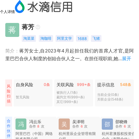
个人详情
蒋芳
蒋
淘菜菜
淘咖啡
阿里文学
飞猪
1688
蒋芳女士,自2023年4月起担任我们的首席人才官,是阿
简介：
里巴巴合伙人制度的创始合伙人之一。在担任现职前,她...
展开
自身风险
关联风险
提示信息
0条
999+条
548条
风
险
被执行人(1条)
当前企业(0条)
扫
暂无风险
裁判文书(999+条)
关联企业(548条)
描
其它(999+条)
合
冯云乐
吴泽明
邵晓锋
冯
吴
邵
作
合作
8
次
合作
6
次
合作
6
次
伙
阿里巴巴（中国）网络
杭州昱辰企业管理有限
杭州君澳股权投资合
伴
技术有限公司
公司
企业（有限合伙）