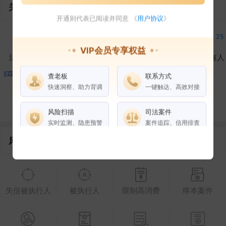
关联企业
开通则代表已阅读并同意 《
用户协议
》
15
3
14
25
VIP会员专享权益
法定代表人
对外投资
在外任职
作为受益所有人
查老板
联系方式
24
2
20
快速洞察、助力背调
一键触达、高效对接
控制企业
所属集团
合作伙伴
风险扫描
司法案件
实时监测、隐患预警
案件追踪、信用排查
风险信息
权益说明
VIP会员
SVIP会员
老板任职
失信被执行人
被执行人
限制高消费
终本案件
企业全部电话
风险扫描