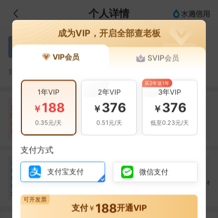
个人详情
成为VIP，开启全部查老板
董延聪
董
VIP会员
SVIP会员
董延聪，青岛三元德鑫信息咨询有限公司的法定代表人
简介：
买2年送1年
1年VIP
2年VIP
3年VIP
188
376
376
自身风险
关联风险
提示信息
0条
134条
235条
￥
￥
￥
风
险
裁判文书(42条)
当前企业(0条)
0.35元/天
0.51元/天
低至0.23元/天
扫
暂无风险
法院公告(8条)
关联企业(235条)
描
其它(84条)
支付方式
合
贾峰嵩
方建峰
周洪源
贾
方
周
作
支付宝支付
微信支付
合作
8
次
合作
5
次
合作
3
次
伙
荆州市悠进电装有限公
青岛三元德鑫信息咨询
青岛三元集团股份有
伴
司
有限公司
公司
20
可开发票
188
支付
开通VIP
￥