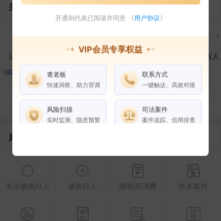
关联企业
开通则代表已阅读并同意 《
用户协议
》
1
1
1
1
VIP会员专享权益
法定代表人
对外投资
在外任职
作为受益所有人
查老板
联系方式
1
1
快速洞察、助力背调
一键触达、高效对接
控制企业
所属集团
合作伙伴
风险扫描
司法案件
实时监测、隐患预警
案件追踪、信用排查
风险信息
权益说明
VIP会员
SVIP会员
老板任职
失信被执行人
被执行人
限制高消费
终本案件
企业全部电话
风险扫描