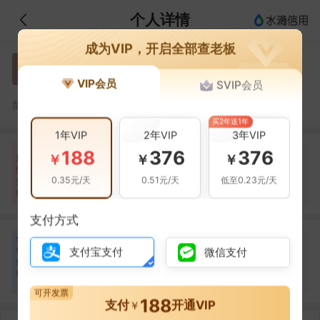
个人详情
成为VIP，开启全部查老板
董宇
董
VIP会员
SVIP会员
董宇，91440300MA5FJ2A020的法定代表人
简介：
买2年送1年
1年VIP
2年VIP
3年VIP
188
376
376
自身风险
关联风险
提示信息
0条
4条
0条
￥
￥
￥
风
险
0.35元/天
0.51元/天
低至0.23元/天
扫
暂无风险
经营异常(4条)
暂无风险
描
支付方式
合
袁昭明
袁
作
支付宝支付
微信支付
合作
1
次
伙
伴
深圳市寰宇信息科技有限公司
1
可开发票
188
支付
开通VIP
￥