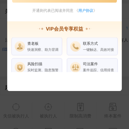
关联企业
开通则代表已阅读并同意 《
用户协议
》
1
1
1
1
VIP会员专享权益
法定代表人
对外投资
在外任职
作为受益所有人
查老板
联系方式
快速洞察、助力背调
一键触达、高效对接
1
1
风险扫描
司法案件
控制企业
所属集团
合作伙伴
实时监测、隐患预警
案件追踪、信用排查
风险信息
权益说明
VIP会员
SVIP会员
老板任职
企业全部电话
失信被执行人
被执行人
限制高消费
终本案件
风险扫描