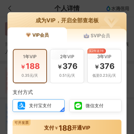
个人详情
成为VIP，开启全部查老板
胡贵兵
胡
VIP会员
SVIP会员
胡贵兵，中山市和协装饰设计工程有限公司的法定代表
简介：
买2年送1年
人
1年VIP
2年VIP
3年VIP
188
376
376
￥
￥
￥
自身风险
关联风险
提示信息
0条
1条
5条
风
0.35元/天
0.51元/天
低至0.23元/天
险
当前企业(0条)
扫
暂无风险
开庭公告(1条)
关联企业(5条)
描
支付方式
支付宝支付
微信支付
合
李剑英
李
作
合作
1
次
伙
伴
中山市和协装饰设计工程有限公司
可开发票
188
1
支付
开通VIP
￥