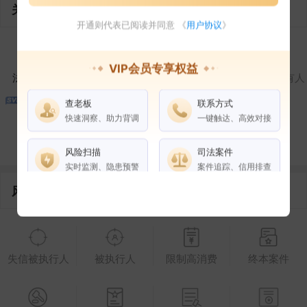
关联企业
开通则代表已阅读并同意 《
用户协议
》
1
1
VIP会员专享权益
法定代表人
对外投资
在外任职
作为受益所有人
查老板
联系方式
2
快速洞察、助力背调
一键触达、高效对接
控制企业
所属集团
合作伙伴
风险扫描
司法案件
实时监测、隐患预警
案件追踪、信用排查
风险信息
权益说明
VIP会员
SVIP会员
老板任职
失信被执行人
被执行人
限制高消费
终本案件
企业全部电话
风险扫描