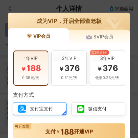
个人详情
成为VIP，开启全部查老板
沈江
沈
VIP会员
SVIP会员
沈江，四川永拓新建筑劳务有限公司的法定代表人
简介：
买2年送1年
1年VIP
2年VIP
3年VIP
188
376
376
自身风险
关联风险
提示信息
0条
0条
48条
￥
￥
￥
风
险
当前企业(0条)
0.35元/天
0.51元/天
低至0.23元/天
扫
暂无风险
暂无风险
关联企业(48条)
描
支付方式
合
沈荣
李小玲
沈
李
作
支付宝支付
微信支付
合作
1
次
合作
1
次
伙
四川永拓新建筑劳务有
四川永拓新建筑劳务有
伴
限公司
限公司
2
可开发票
188
支付
开通VIP
￥