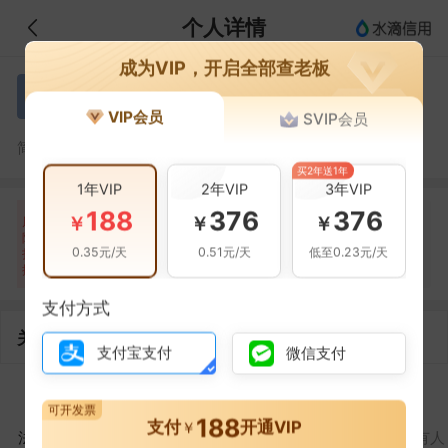
个人详情
成为VIP，开启全部查老板
沈强
沈
VIP会员
SVIP会员
沈强，乐山君恒建筑劳务分包有限公司的法定代表人
简介：
买2年送1年
1年VIP
2年VIP
3年VIP
188
376
376
自身风险
关联风险
提示信息
0条
13条
0条
￥
￥
￥
风
险
经营异常(12条)
0.35元/天
0.51元/天
低至0.23元/天
扫
暂无风险
暂无风险
清算信息(1条)
描
支付方式
关联企业
支付宝支付
微信支付
2
1
2
可开发票
188
支付
开通VIP
￥
法定代表人
对外投资
在外任职
作为受益所有人