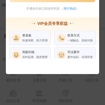
开通则代表已阅读并同意 《
用户协议
》
控制企业
所属集团
合作伙伴
VIP会员专享权益
查老板
联系方式
风险信息
快速洞察、助力背调
一键触达、高效对接
风险扫描
司法案件
实时监测、隐患预警
案件追踪、信用排查
失信被执行人
被执行人
限制高消费
终本案件
权益说明
VIP会员
SVIP会员
裁判文书
立案信息
开庭公告
法院公告
老板任职
企业全部电话
风险扫描
送达公告
司法协助
询价评估