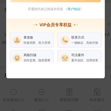
关联企业
开通则代表已阅读并同意 《
用户协议
》
2
2
2
VIP会员专享权益
法定代表人
对外投资
在外任职
作为受益所有人
查老板
联系方式
快速洞察、助力背调
一键触达、高效对接
6
1
8
风险扫描
司法案件
控制企业
所属集团
合作伙伴
实时监测、隐患预警
案件追踪、信用排查
风险信息
权益说明
VIP会员
SVIP会员
老板任职
企业全部电话
失信被执行人
被执行人
限制高消费
终本案件
风险扫描