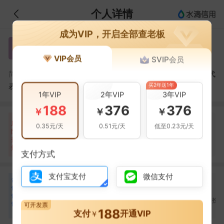
个人详情
成为VIP，开启全部查老板
朱海波
朱
VIP会员
SVIP会员
朱海波，杭州临平产业投资发展集团有限公司的法定代
简介：
买2年送1年
表人
1年VIP
2年VIP
3年VIP
188
376
376
￥
￥
￥
自身风险
关联风险
提示信息
0条
17条
84条
风
0.35元/天
0.51元/天
低至0.23元/天
险
裁判文书(6条)
当前企业(0条)
扫
暂无风险
法院公告(3条)
关联企业(84条)
描
其它(8条)
支付方式
支付宝支付
微信支付
合
林丽蓉
王艳
曹如法
林
王
曹
作
合作
2
次
合作
2
次
合作
2
次
伙
杭州临平国有资本投资
杭州临平国有资本投资
杭州临平国有资本投
伴
可开发票
运营有限公司
运营有限公司
运营有限公司
188
8
支付
开通VIP
￥