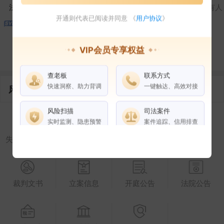
法定代表人
对外投资
在外任职
作为受益所有人
开通则代表已阅读并同意 《
用户协议
》
VIP会员专享权益
控制企业
所属集团
合作伙伴
查老板
联系方式
快速洞察、助力背调
一键触达、高效对接
风险信息
风险扫描
司法案件
实时监测、隐患预警
案件追踪、信用排查
失信被执行人
被执行人
限制高消费
终本案件
权益说明
VIP会员
SVIP会员
老板任职
裁判文书
立案信息
开庭公告
法院公告
企业全部电话
风险扫描