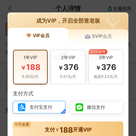
个人详情
成为VIP，开启全部查老板
曾晖
曾
VIP会员
SVIP会员
曾晖，三菱商事（上海）有限公司厦门分公司的法定代
简介：
买2年送1年
表人
1年VIP
2年VIP
3年VIP
188
376
376
￥
￥
￥
自身风险
关联风险
提示信息
0条
0条
4条
风
0.35元/天
0.51元/天
低至0.23元/天
险
当前企业(0条)
扫
暂无风险
暂无风险
关联企业(4条)
描
支付方式
支付宝支付
微信支付
关联企业
可开发票
188
1
支付
开通VIP
￥