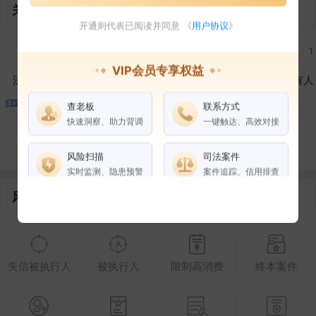
关联企业
开通则代表已阅读并同意 《
用户协议
》
2
3
3
1
VIP会员专享权益
法定代表人
对外投资
在外任职
作为受益所有人
查老板
联系方式
1
1
快速洞察、助力背调
一键触达、高效对接
控制企业
所属集团
合作伙伴
风险扫描
司法案件
实时监测、隐患预警
案件追踪、信用排查
风险信息
权益说明
VIP会员
SVIP会员
老板任职
失信被执行人
被执行人
限制高消费
终本案件
企业全部电话
风险扫描