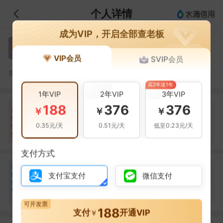
个人详情
成为VIP，开启全部查老板
施小英
施
VIP会员
SVIP会员
施小英，永嘉县欢意贸易有限公司的法定代表人
简介：
买2年送1年
1年VIP
2年VIP
3年VIP
188
376
376
自身风险
关联风险
提示信息
0条
999+条
53条
￥
￥
￥
风
险
裁判文书(999+条)
当前企业(0条)
0.35元/天
0.51元/天
低至0.23元/天
扫
暂无风险
法院公告(21条)
关联企业(53条)
描
其它(999+条)
支付方式
合
许武欢
许
作
支付宝支付
微信支付
合作
1
次
伙
伴
永嘉县欢意贸易有限公司
1
可开发票
188
支付
开通VIP
￥