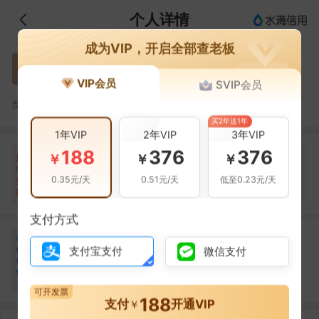
个人详情
成为VIP，开启全部查老板
施为新
施
VIP会员
SVIP会员
施为新，福清鑫旺建筑工程劳务有限公司的法定代表人
简介：
买2年送1年
1年VIP
2年VIP
3年VIP
188
376
376
自身风险
关联风险
提示信息
0条
21条
2条
￥
￥
￥
风
险
裁判文书(3条)
当前企业(0条)
0.35元/天
0.51元/天
低至0.23元/天
扫
暂无风险
开庭公告(10条)
关联企业(2条)
描
其它(8条)
支付方式
合
欧阳平
林青松
欧
林
作
支付宝支付
微信支付
合作
1
次
合作
1
次
伙
福清鑫旺建筑工程劳务
宁夏亿豪鼎盛国际贸易
伴
有限公司
有限公司
2
可开发票
188
支付
开通VIP
￥