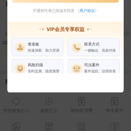
关联企业
开通则代表已阅读并同意 《
用户协议
》
1
1
VIP会员专享权益
法定代表人
对外投资
在外任职
作为受益所有人
查老板
联系方式
2
快速洞察、助力背调
一键触达、高效对接
控制企业
所属集团
合作伙伴
风险扫描
司法案件
实时监测、隐患预警
案件追踪、信用排查
风险信息
权益说明
VIP会员
SVIP会员
老板任职
失信被执行人
被执行人
限制高消费
终本案件
企业全部电话
风险扫描