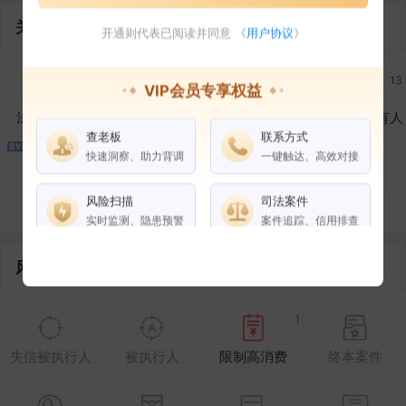
关联企业
开通则代表已阅读并同意 《
用户协议
》
7
6
11
13
VIP会员专享权益
法定代表人
对外投资
在外任职
作为受益所有人
查老板
联系方式
快速洞察、助力背调
一键触达、高效对接
5
5
5
控制企业
所属集团
合作伙伴
风险扫描
司法案件
实时监测、隐患预警
案件追踪、信用排查
风险信息
权益说明
VIP会员
SVIP会员
老板任职
1
企业全部电话
失信被执行人
被执行人
限制高消费
终本案件
风险扫描