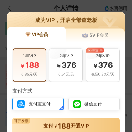
个人详情
成为VIP，开启全部查老板
林碧娟
林
VIP会员
SVIP会员
限制高消费
林碧娟，深圳广富光源科技有限公司的法定代表人
简介：
买2年送1年
1年VIP
2年VIP
3年VIP
188
376
376
￥
￥
￥
自身风险
关联风险
提示信息
0条
42条
31条
风
0.35元/天
0.51元/天
低至0.23元/天
险
失信被执行(1条)
当前企业(0条)
扫
暂无风险
裁判文书(4条)
关联企业(31条)
描
其它(37条)
支付方式
合
林暾
卢贯霭
卢俊杰
支付宝支付
微信支付
林
卢
卢
作
合作
1
次
合作
1
次
合作
1
次
伙
东莞市华文生物科技有
东莞贯诚印刷制品有限
东莞市华文生物科技
伴
限公司
公司
限公司
可开发票
5
188
支付
开通VIP
￥