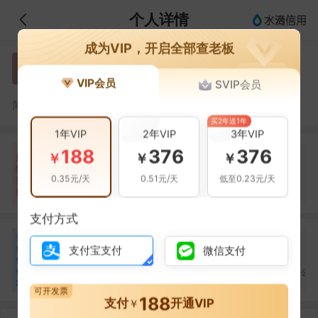
个人详情
成为VIP，开启全部查老板
杨进坤
杨
VIP会员
SVIP会员
杨进坤，湖北轩烨鑫华建筑有限公司的法定代表人
简介：
买2年送1年
1年VIP
2年VIP
3年VIP
188
376
376
自身风险
关联风险
提示信息
0条
12条
268条
￥
￥
￥
风
险
裁判文书(3条)
当前企业(0条)
0.35元/天
0.51元/天
低至0.23元/天
扫
暂无风险
开庭公告(2条)
关联企业(268条)
描
其它(7条)
支付方式
合
王敏
王坤
黄琳
王
王
黄
作
支付宝支付
微信支付
合作
9
次
合作
2
次
合作
2
次
伙
湖北伟屹建设工程有限
湖北甲富建筑工程有限
伴
湖北林佳建设有限公
公司
公司
20
可开发票
188
支付
开通VIP
￥