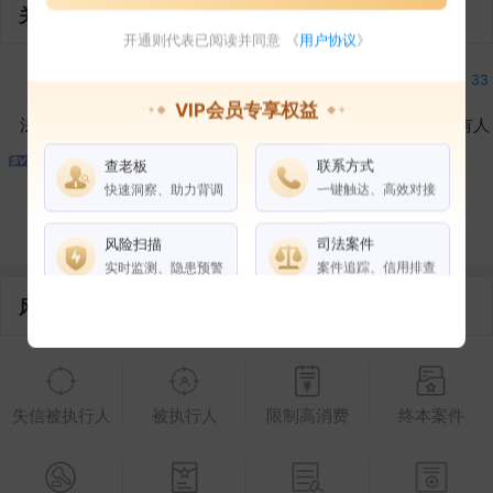
关联企业
开通则代表已阅读并同意 《
用户协议
》
10
5
23
33
VIP会员专享权益
法定代表人
对外投资
在外任职
作为受益所有人
查老板
联系方式
9
4
20
快速洞察、助力背调
一键触达、高效对接
控制企业
所属集团
合作伙伴
风险扫描
司法案件
实时监测、隐患预警
案件追踪、信用排查
风险信息
权益说明
VIP会员
SVIP会员
老板任职
失信被执行人
被执行人
限制高消费
终本案件
企业全部电话
风险扫描