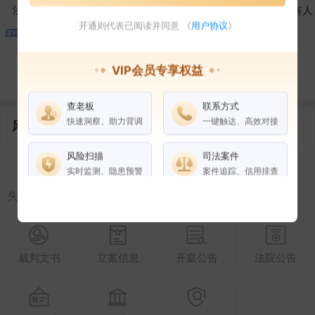
法定代表人
对外投资
在外任职
作为受益所有人
开通则代表已阅读并同意 《
用户协议
》
VIP会员专享权益
控制企业
所属集团
合作伙伴
查老板
联系方式
快速洞察、助力背调
一键触达、高效对接
风险信息
风险扫描
司法案件
实时监测、隐患预警
案件追踪、信用排查
失信被执行人
被执行人
限制高消费
终本案件
权益说明
VIP会员
SVIP会员
老板任职
裁判文书
立案信息
开庭公告
法院公告
企业全部电话
风险扫描