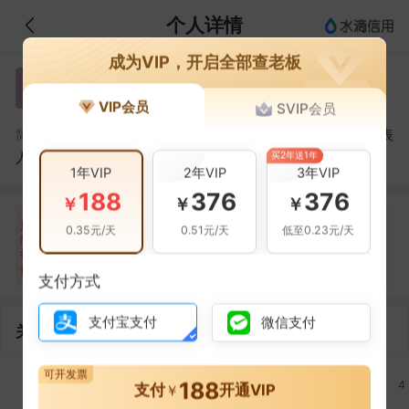
个人详情
成为VIP，开启全部查老板
杨聪贤
杨
VIP会员
SVIP会员
杨聪贤，星锐自动化设备（上海）有限公司的法定代表
简介：
买2年送1年
人
1年VIP
2年VIP
3年VIP
188
376
376
￥
￥
￥
自身风险
关联风险
提示信息
0条
29条
29条
风
0.35元/天
0.51元/天
低至0.23元/天
险
裁判文书(15条)
当前企业(0条)
扫
暂无风险
开庭公告(3条)
关联企业(29条)
描
其它(11条)
支付方式
支付宝支付
微信支付
关联企业
可开发票
188
4
1
4
支付
开通VIP
￥