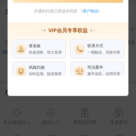
关联企业
开通则代表已阅读并同意 《
用户协议
》
2
1
3
21
VIP会员专享权益
法定代表人
对外投资
在外任职
作为受益所有人
查老板
联系方式
快速洞察、助力背调
一键触达、高效对接
20
风险扫描
司法案件
控制企业
所属集团
合作伙伴
实时监测、隐患预警
案件追踪、信用排查
风险信息
权益说明
VIP会员
SVIP会员
老板任职
企业全部电话
失信被执行人
被执行人
限制高消费
终本案件
风险扫描