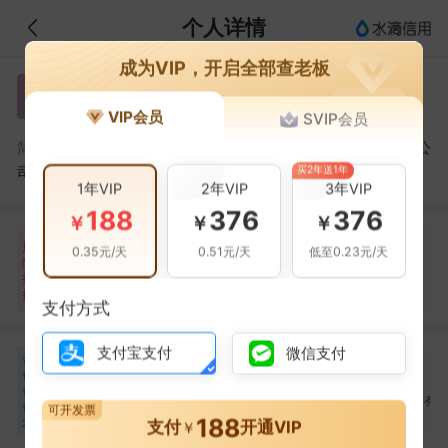
个人详情
成为VIP，开启全部查老板
杨威荣
杨
VIP会员
SVIP会员
杨威荣，广东省农业供给侧结构性改革基金管理有限公
简介：
买2年送1年
司的法定代表人
1年VIP
2年VIP
3年VIP
188
376
376
￥
￥
￥
自身风险
关联风险
提示信息
0条
8条
87条
风
0.35元/天
0.51元/天
低至0.23元/天
险
开庭公告(2条)
当前企业(0条)
扫
暂无风险
立案信息(1条)
关联企业(87条)
描
其它(5条)
支付方式
支付宝支付
微信支付
合
苏宁远
夏小伟
龚琳琳
苏
夏
龚
作
合作
1
次
合作
1
次
合作
1
次
伙
广州万协通信息技术股
广州新泉信投资合伙企
中地君豪高科股份有
伴
可开发票
份有限公司
业（有限合伙）
公司
188
20
支付
开通VIP
￥