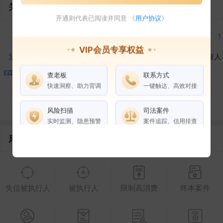
关联企业
开通则代表已阅读并同意 《
用户协议
》
5
2
7
1
VIP会员专享权益
法定代表人
对外投资
在外任职
作为受益所有人
查老板
联系方式
1
2
快速洞察、助力背调
一键触达、高效对接
控制企业
所属集团
合作伙伴
风险扫描
司法案件
实时监测、隐患预警
案件追踪、信用排查
风险信息
权益说明
VIP会员
SVIP会员
老板任职
失信被执行人
被执行人
限制高消费
终本案件
企业全部电话
风险扫描