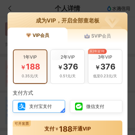
个人详情
成为VIP，开启全部查老板
李晔
李
VIP会员
SVIP会员
李晔，睢宁牧之歌商贸有限公司的法定代表人
简介：
买2年送1年
1年VIP
2年VIP
3年VIP
188
376
376
自身风险
关联风险
提示信息
0条
0条
23条
￥
￥
￥
风
险
当前企业(0条)
0.35元/天
0.51元/天
低至0.23元/天
扫
暂无风险
暂无风险
关联企业(23条)
描
支付方式
合
孙帅
张维虎
孙
张
作
支付宝支付
微信支付
合作
1
次
合作
1
次
伙
徐州聚沙智能家居有限
徐州耀恒建材销售有限
伴
责任公司
公司
2
可开发票
188
支付
开通VIP
￥