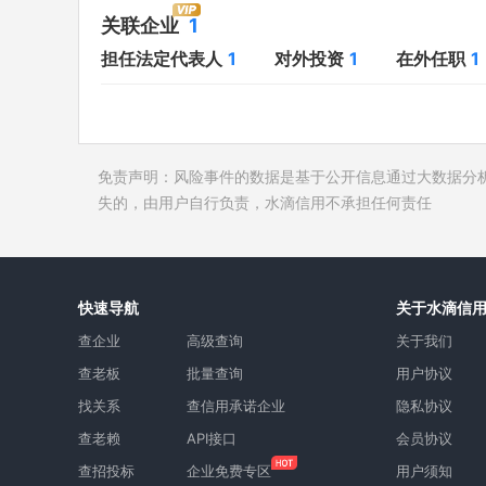
对外投资
1
开庭公告
关联企业
1
在外任职
1
法院公告
担任法定代表人
1
对外投资
1
在外任职
1
全部关联企业
1
裁判文书
作为受益所有人
1
送达公告
控制企业
1
被执行人
免责声明：风险事件的数据是基于公开信息通过大数据分
所属集团
失信被执
失的，由用户自行负责，水滴信用不承担任何责任
限制高消
终本案件
询价评估
快速导航
关于水滴信
司法协助
查企业
高级查询
关于我们
查老板
批量查询
用户协议
找关系
查信用承诺企业
隐私协议
查老赖
API接口
会员协议
查招投标
企业免费专区
用户须知